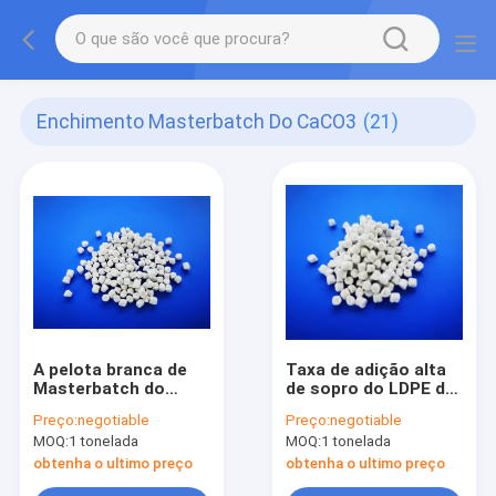
Enchimento Masterbatch Do CaCO3
(21)
A pelota branca de
Taxa de adição alta
Masterbatch do
de sopro do LDPE de
enchimento do
Masterbatch do
Preço:
negotiable
Preço:
negotiable
CaCO3 da injeção do
enchimento do
MOQ:
1 tonelada
MOQ:
1 tonelada
filme do PE reciclou
CaCO3 da categoria
o PE
do filme
obtenha o ultimo preço
obtenha o ultimo preço