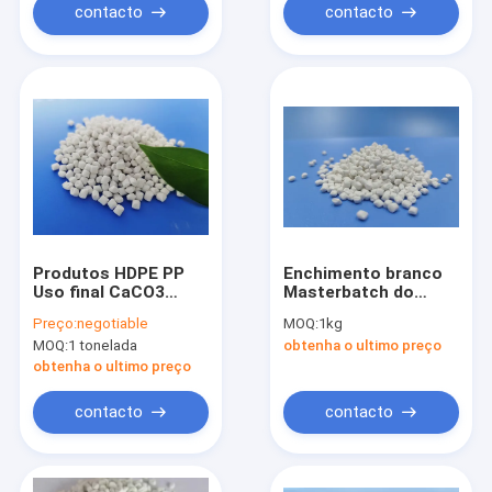
contacto
contacto
Produtos HDPE PP
Enchimento branco
Uso final CaCO3
Masterbatch do
Enchimento
CaCO3 da injeção
Preço:
negotiable
MOQ:
1kg
Masterbatch
para o gancho de
MOQ:
1 tonelada
obtenha o ultimo preço
Amigável ao
pano plástico das
ambiente
cadeiras
obtenha o ultimo preço
contacto
contacto