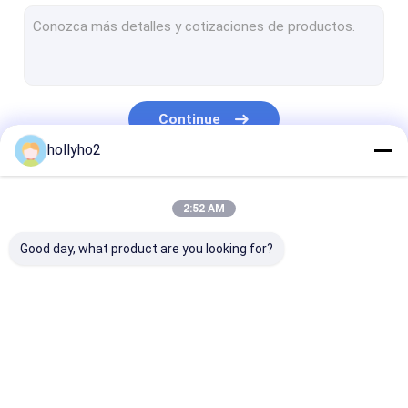
Espumação Masterbatch
Baso4 enchimento Masterbatch
Masterbatch biodegradável
Continue
Enchimento Masterbatch dos PP
hollyho2
Polipropileno Masterbatch
Nossas Categorias
2:52 AM
Masterbatch vermelho
Good day, what product are you looking for?
Masterbatch amarelo
Masterbatch azul
Masterbatch funcional
Cor plástica
Masterbatch
Masterbatch p
Masterbatch
dessecante
plástico