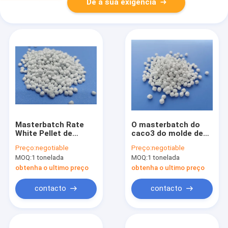
Dê a sua exigência
Masterbatch Rate
O masterbatch do
White Pellet de
caco3 do molde de
adição alto do
sopro da injeção
Preço:
negotiable
Preço:
negotiable
carbonato de cálcio
reciclou o portador
MOQ:
1 tonelada
MOQ:
1 tonelada
do enchimento dos
do PE dos PP
PP
obtenha o ultimo preço
obtenha o ultimo preço
contacto
contacto