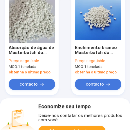
Absorção de água de
Enchimento branco
Masterbatch do
Masterbatch do
enchimento do
carbonato de cálcio
Preço:
negotiable
Preço:
negotiable
CaCO3 da cubeta da
dos PP do PE da
MOQ:
1 tonelada
MOQ:
1 tonelada
pintura da cubeta
pelota para o gancho
dos PP
de pano
obtenha o ultimo preço
obtenha o ultimo preço
contacto
contacto
Economize seu tempo
Deixe-nos contatar os melhores produtos
com você.