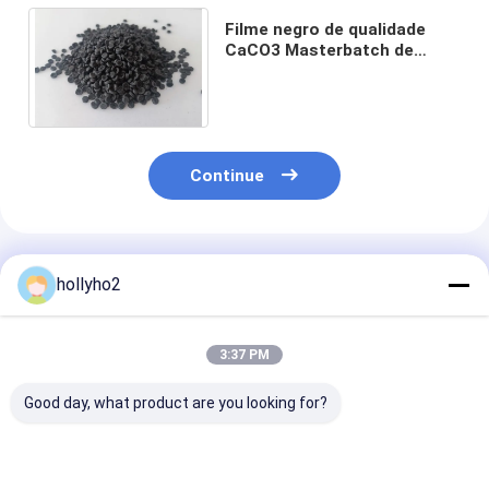
Filme negro de qualidade
CaCO3 Masterbatch de
preenchimento Material ECO
amigável ao ambiente
Continue
Produtos Recomendados
hollyho2
3:37 PM
Good day, what product are you looking for?
Componente de
Masterbatch de
Masterbatch d