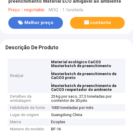
preenchimento Material ECO amigável ao ambiente
Preço：negotiable
MOQ：1 tonelada
Melhor preço
contacto
Descrição De Produto
Material ecológico CaCO3
Masterbatch de preenchimento
,
Masterbatch de preenchimento de
Realçar
CaCO3 preto
,
Masterbatch de preenchimento de
CaCO3 respeitador do ambiente
Detalhes da
25 kg por saco, 27,5 toneladas por
embalagem
contentor de 20 pés
Habilidade da fonte
1000 toneladas por mês
Lugar de origem
Guangdong China
Marca
Ecoplas
Número do modelo
BF-16