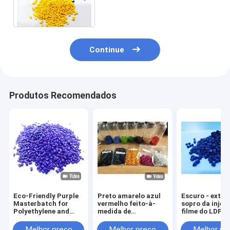
Masterbatch granula para a
modelação por injeção
Continue
Produtos Recomendados
Eco-Friendly Purple
Preto amarelo azul
Escuro - extru
Masterbatch for
vermelho feito-à-
sopro da injeç
Polyethylene and
medida de
filme do LDPE 
Multi-Polymer
Masterbatch da cor
HDPE plástico
Applications
plástica do pigmento
de Masterbatc
Melhor preço
Melhor preço
Melhor pr