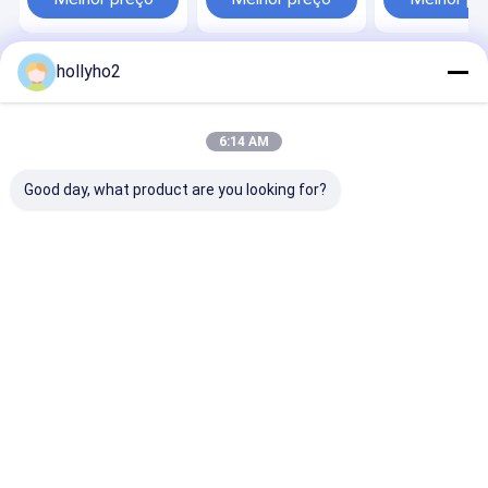
cor
hollyho2
Casa
Mapa do Site
Desktop Site
Mapa do Site
Privacy Policy
Qualidade
Cor plástica Masterbatch
Fábrica da china.Copyright ©
6:14 AM
2026 Ecoplas Material Co., Ltd. All Rights Reserved.
Good day, what product are you looking for?
Casa
Produtos
Sobre nós